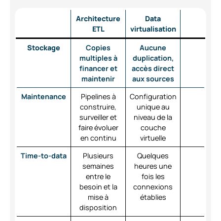
Architecture
Data
ETL
virtualisation
Stockage
Copies
Aucune
multiples à
duplication,
financer et
accès direct
maintenir
aux sources
Maintenance
Pipelines à
Configuration
construire,
unique au
surveiller et
niveau de la
faire évoluer
couche
en continu
virtuelle
Time-to-data
Plusieurs
Quelques
semaines
heures une
entre le
fois les
besoin et la
connexions
mise à
établies
disposition