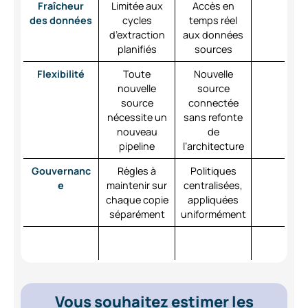
Fraîcheur
Limitée aux
Accès en
des données
cycles
temps réel
d’extraction
aux données
planifiés
sources
Flexibilité
Toute
Nouvelle
nouvelle
source
source
connectée
nécessite un
sans refonte
nouveau
de
pipeline
l’architecture
Gouvernanc
Règles à
Politiques
e
maintenir sur
centralisées,
chaque copie
appliquées
séparément
uniformément
Vous souhaitez estimer les