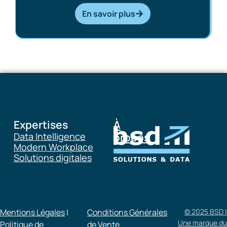
En savoir plus
Expertises
À
Data Intelligence
propos
Modern Workplace
Solutions digitales
Mentions Légales
|
Conditions Générales
© 2025 BSD |
Une marque du
Politique de
de Vente​