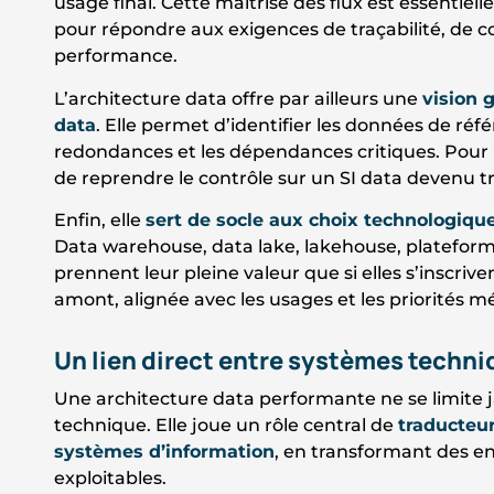
usage final. Cette maîtrise des flux est essentielle
pour répondre aux exigences de traçabilité, de co
performance.
L’architecture data offre par ailleurs une
vision 
data
. Elle permet d’identifier les données de réf
redondances et les dépendances critiques. Pour 
de reprendre le contrôle sur un SI data devenu 
Enfin, elle
sert de socle aux choix technologiqu
Data warehouse, data lake, lakehouse, plateforme
prennent leur pleine valeur que si elles s’inscri
amont, alignée avec les usages et les priorités mé
Un lien direct entre systèmes techn
Une architecture data performante ne se limite
technique. Elle joue un rôle central de
traducteur
systèmes d’information
, en transformant des e
exploitables.