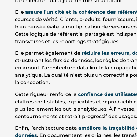
l’architecture data joue un rôle structurant.
Elle
assure l’unicité et la cohérence des référen
sources de vérité. Clients, produits, fournisseurs,
bien pensée évite la multiplication de versions
Cette logique de référentiel partagé est indispens
transverses et les reportings stratégiques.
Elle permet également de
réduire les erreurs, 
structurant les flux de données, les règles de tra
en amont, l’architecture data limite la propagati
analytique. La qualité n’est plus un correctif a po
la conception.
Cette rigueur renforce la
confiance des utilisat
chiffres sont stables, explicables et reproductibl
plus facilement les outils analytiques. À l’invers
contournements et retrait progressif des usages
Enfin, l’architecture data
améliore la traçabilit
données
. En documentant les origines, les trans