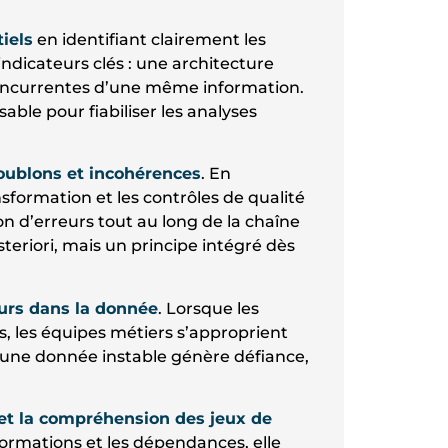
tiels
en identifiant clairement les
 indicateurs clés : une architecture
 concurrentes d’une même information.
able pour fiabiliser les analyses
doublons et incohérences
. En
nsformation et les contrôles de qualité
on d’erreurs tout au long de la chaîne
steriori, mais un principe intégré dès
eurs dans la donnée
. Lorsque les
es, les équipes métiers s’approprient
e, une donnée instable génère défiance,
.
é et la compréhension des jeux de
formations et les dépendances, elle