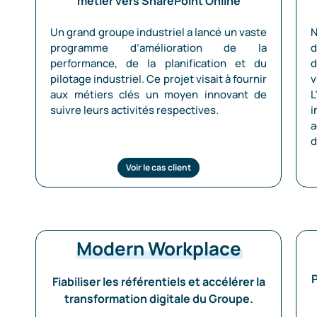
métier vers SharePoint Online
Un grand groupe industriel a lancé un vaste
N
programme d’amélioration de la
d
performance, de la planification et du
d
pilotage industriel. Ce projet visait à fournir
v
aux métiers clés un moyen innovant de
L
suivre leurs activités respectives.
i
a
d
Voir le cas client
Modern Workplace
P
Fiabiliser les référentiels et accélérer la
transformation digitale du Groupe.