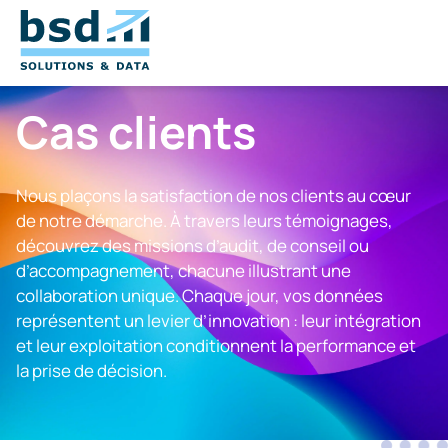
Cas clients
Nous plaçons la satisfaction de nos clients au cœur
de notre démarche. À travers leurs témoignages,
découvrez des missions d’audit, de conseil ou
d’accompagnement, chacune illustrant une
collaboration unique. Chaque jour, vos données
représentent un levier d’innovation : leur intégration
et leur exploitation conditionnent la performance et
la prise de décision.