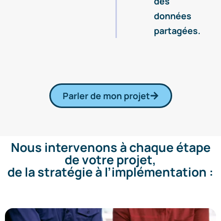
des
données
partagées.
Parler de mon projet
Nous intervenons à chaque étape
de votre projet,
de la stratégie à l’implémentation :