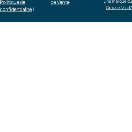
Une marque du
Politique de
de Vente​
Groupe Mind7
confidentialité
|