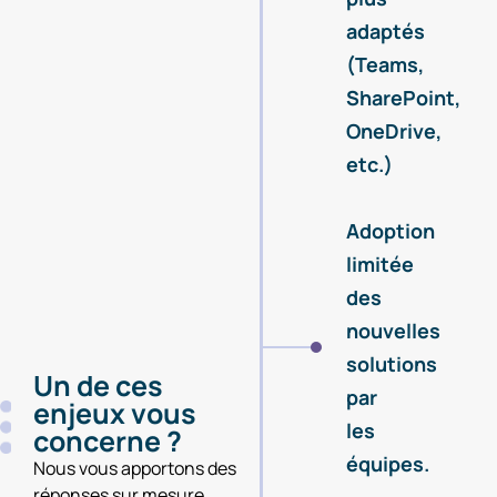
adaptés
(Teams,
SharePoint,
OneDrive,
etc.)
Adoption
limitée
des
nouvelles
solutions
Un de ces
par
enjeux vous
les
concerne ?
équipes.
Nous vous apportons des
réponses sur mesure.