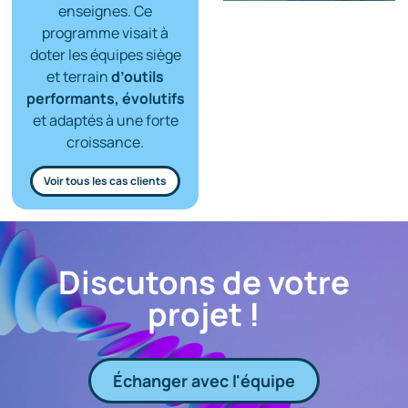
enseignes. Ce
programme visait à
doter les équipes siège
et terrain
d’outils
performants, évolutifs
et adaptés à une forte
croissance.
Voir tous les cas clients
Discutons de votre
projet !
Échanger avec l'équipe