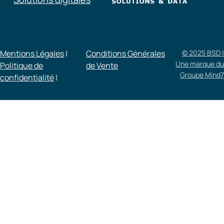
Mentions Légales
|
Conditions Générales
© 2025 BSD |
Une marque du
Politique de
de Vente​
Groupe Mind7
confidentialité
|