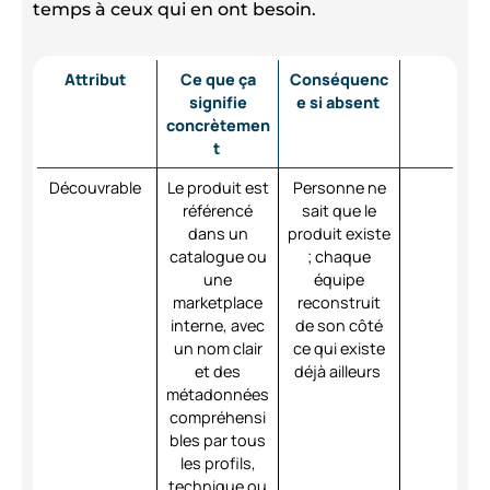
temps à ceux qui en ont besoin.
Attribut
Ce que ça
Conséquenc
signifie
e si absent
concrètemen
t
Découvrable
Le produit est
Personne ne
référencé
sait que le
dans un
produit existe
catalogue ou
; chaque
une
équipe
marketplace
reconstruit
interne, avec
de son côté
un nom clair
ce qui existe
et des
déjà ailleurs
métadonnées
compréhensi
bles par tous
les profils,
technique ou