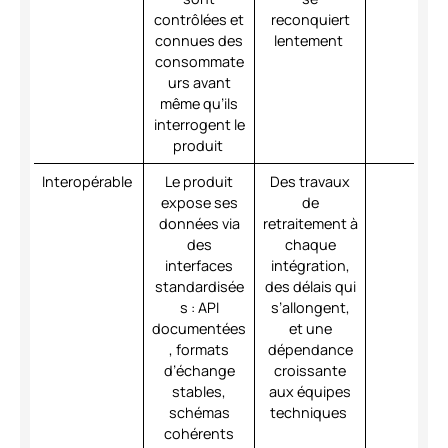
contrôlées et
reconquiert
connues des
lentement
consommate
urs avant
même qu’ils
interrogent le
produit
Interopérable
Le produit
Des travaux
expose ses
de
données via
retraitement à
des
chaque
interfaces
intégration,
standardisée
des délais qui
s : API
s’allongent,
documentées
et une
, formats
dépendance
d’échange
croissante
stables,
aux équipes
schémas
techniques
cohérents