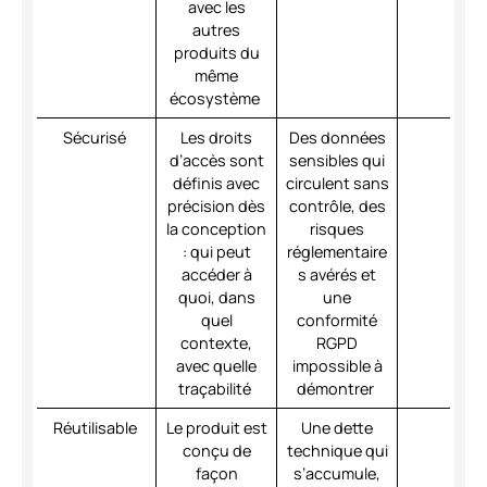
avec les
autres
produits du
même
écosystème
Sécurisé
Les droits
Des données
d’accès sont
sensibles qui
définis avec
circulent sans
précision dès
contrôle, des
la conception
risques
: qui peut
réglementaire
accéder à
s avérés et
quoi, dans
une
quel
conformité
contexte,
RGPD
avec quelle
impossible à
traçabilité
démontrer
Réutilisable
Le produit est
Une dette
conçu de
technique qui
façon
s’accumule,