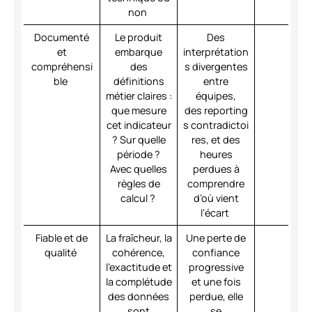
non
Documenté
Le produit
Des
et
embarque
interprétation
compréhensi
des
s divergentes
ble
définitions
entre
métier claires :
équipes,
que mesure
des reporting
cet indicateur
s contradictoi
? Sur quelle
res, et des
période ?
heures
Avec quelles
perdues à
règles de
comprendre
calcul ?
d’où vient
l’écart
Fiable et de
La fraîcheur, la
Une perte de
qualité
cohérence,
confiance
l’exactitude et
progressive
la complétude
et une fois
des données
perdue, elle
sont
se